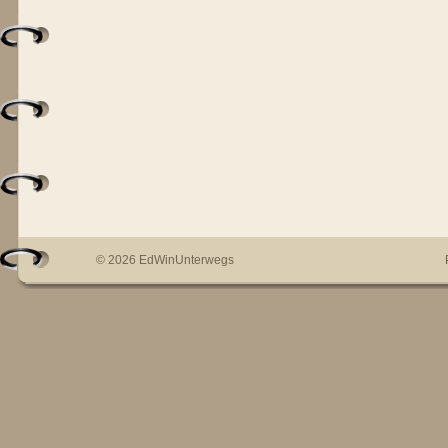
© 2026 EdWinUnterwegs