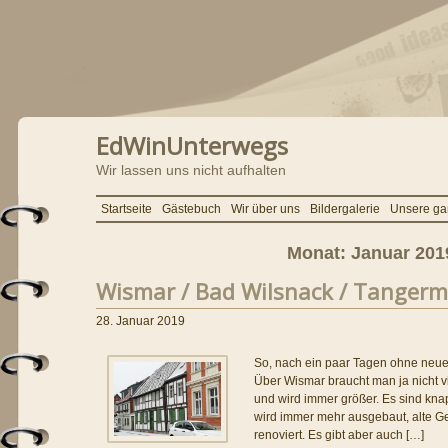
EdWinUnterwegs
Wir lassen uns nicht aufhalten
Startseite
Gästebuch
Wir über uns
Bildergalerie
Unsere ga
Monat:
Januar 201
Wismar / Bad Wilsnack / Tanger
28. Januar 2019
So, nach ein paar Tagen ohne neuen
Über Wismar braucht man ja nicht vie
und wird immer größer. Es sind kn
wird immer mehr ausgebaut, alte 
renoviert. Es gibt aber auch […]