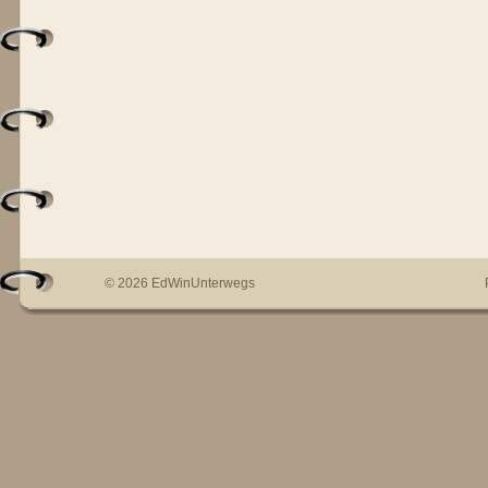
© 2026 EdWinUnterwegs