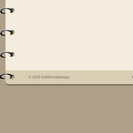
© 2026 EdWinUnterwegs